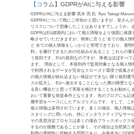
【コラム】GDPRがAIに与える影響
GDPRがAIに与える影響 髙木 亮 氏 Ryo Takagi Marunou
GDPR※について既にご存知かと思いますが、皆さん
リスクについて想像したことはありますでしょうか。
GDPRはEU諸国内において個人情報をより強固に保護
略させていただきますが、簡単に言うと 全ての個人情
と 全ての個人情報をしっかりと管理できており、透明
利」を履行できるための仕組みがあること これらの要
う規則です。EUの規則なのですが、筆者はほぼすべて
ます。 理由として、本規則内で監視対象となる個人情
で利用されるデータが完全なクローズド環境で収集され
の個人情報が紛れ込まない保証ができない限り規則遵
スが拡大し、EUへ進出することになった際の障壁とな
る良い機会だと思って実装を検討することをお勧めします
おいて重要な前提条件となります。先のブログにも記述
層学習をベースにしたアルゴリズムです。そして、こ
個人情報は多用されています。多くの場合、個人情報
スタリングに用いられ、特にインタラクティブなサービ
その意思決定プロセスは多くの場合ブラックボックス
するのが困難であることが多く、その場合は当然第三
利用の透明性に抵触する問題であり、今後本当にGDP