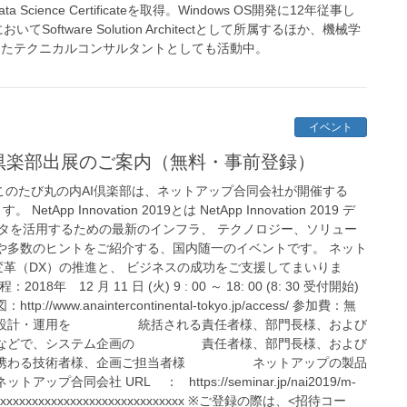
ata Science Certificateを取得。Windows OS開発に12年従事し
tware Solution Architectとして所属するほか、機械学
めたテクニカルコンサルタントとしても活動中。
イベント
9」丸の内AI倶楽部出展のご案内（無料・事前登録）
9」に出展 このたび丸の内AI倶楽部は、ネットアップ合同会社が開催する
tApp Innovation 2019とは NetApp Innovation 2019 デ
19 は、データを活用するための最新のインフラ、 テクノロジー、ソリュー
や多数のヒントをご紹介する、国内随一のイベントです。 ネット
革（DX）の推進と、 ビジネスの成功をご支援してまいりま
 12 月 11 日 (火) 9 : 00 ～ 18: 00 (8: 30 受付開始)
anaintercontinental-tokyo.jp/access/ 参加費：無
画・設計・運用を 統括される責任者様、部門長様、および
などで、システム企画の 責任者様、部門長様、および
携わる技術者様、企画ご担当者様 ネットアップの製品
会社 URL ： https://seminar.jp/nai2019/m-
xxxxxxxxxxxxxxxxxxxxxxxxxxxxxx ※ご登録の際は、<招待コー