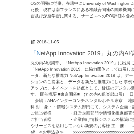
OSの開発に従事。在籍中にUniversity of Washington D
た後、現在は南フランスにある核融合関連の国際機関においてSof
習及び深層学習に関する、サービスへのROI評価を含
2018-11-05
「NetApp Innovation 201
丸の内AI倶楽部、「NetApp Innovation 201
「NetApp Innovation 2019」に協力団体として出展します。 Ne
ータ、新たな推進力 NetApp Innovation 20
ションのご提案と、データを新たな推進力にした 事例
アップは、本イベントを起点として、皆様のデジタル変
す。 開催概要 ■東京開催■ (丸の内AI倶楽部出展) 日程：2018年
会場：ANAインターコンチネンタルホテル東京 地図：http://www.
料 対 象：・情報システム部門にて、システム企
ご担当者様 ・経営企画部門や情報化推進部署
ご担当者様 ・企業向け情報システムの構築に
やサービスを活用していない新規のお客様 主 催： ネットアップ合同
ai/ ≪お申込み≫ xxxxxxxxxxxxxxxxxxxxxxxxxxxx