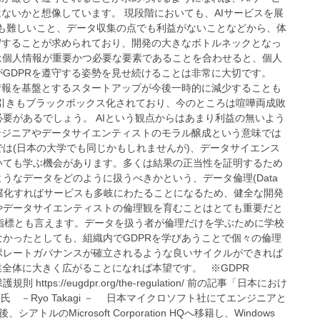
ないかと想像しています。 現段階においても、AIサービスを展
も難しいこと、データ収集の点でも利益がないことなどから、体
守することが求められており、開発の大きなボトルネックとなっ
は個人情報が重要かつ必要な要素であることを合わせると、個人
GDPRを遵守する姿勢を見せ続けることは非常に大切です。
情報を基盤とするスタートアップが今後一時的に減少することも
引きもブラックボックス化されており、今のところは喧嘩両成敗
要があるでしょう。 AIという観点からはあまり利益の無いよう
ンジニアやデータサイエンティストのモラル醸成という意味では
は(日本の大学でも同じかもしれませんが)、データサイエンス
いても学ぶ機会があります。多くは結果の正当性を証明するため
うなデータをどのように扱うべきかという、データ倫理(Data
が陳腐化すればサービスも多岐にわたることになるため、健全な開発
やデータサイエンティストの倫理観を育むことはとても重要だと
的指標とも言えます。データを扱う者が倫理だけを学ぶために学校
かったとしても、組織内でGDPRを学びあうことで個々の倫理
ポレートガバナンスが確立されるような良いサイクルができれば
業全体に大きく広がることになれば本望です。 ※GDPR
ータ保護規則 https://eugdpr.org/the-regulation/ 前の記事「日本におけ
氏 －Ryo Takagi － 日本マイクロソフト社にてエンジニアと
Microsoft Corporation HQへ移籍し、Windows