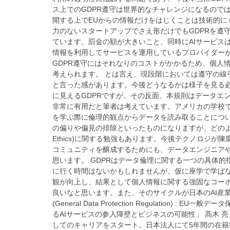
ス上でのGDPR遵守は世界的なチャレンジになるのでは
開する上でEUからの情報だけをはじくことは技術的に
力のないスタートアップでさえ形だけでもGDPRを遵
ています。罰金の額が大きいこと、同時にAIサービス
情報を利用してサービスを運用しているプロバイダーが
GDPR遵守にはそれなりのコストがかかるため、個人
考えられます。 とは言え、現段階においては遵守の線
と言った感があります。今後どうなるかは様子を見る必
に見えるGDPRですが、その反面、本規則はデータエ
非常に有用だと筆者は考えています。アメリカの学校で
を学ぶ際に倫理的観点からデータを読み取ることにつ
の偏りや偏見の排除といったものになりますが、どのよ
Ethics)に関する勉強もあります。今後テクノロジ
コミュニティを醸成するためにも、データエンジニア
思います。 GDPRはデータ倫理に関する一つの具体
に行く時間はないかもしれませんが、仮に座学で学ばな
観が向上し、結果として個人情報に関する強固なコー
良いなと思います。また、そのサイクルが日本のAI産
(General Data Protection Regulation) : EU一般デ
るAIサービスの参入障壁とビジネスの可能性」 髙木 亮 
してのキャリアをスタート。日本法人にて5年間の在籍後、シアトルの