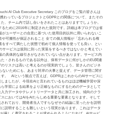
chi AI Club Executive Secretary このブログをご覧の皆さんは
が携わっているプロジェクトとGDPRとの関係について、またその
また、チーム内で話し合いをされたことはありますでしょうか。
するために2016年に制定された規則です。詳細は本ブログでは省
報がユーザーとの合意に基づいた使用目的以外に用いられないこ
性や可搬性が保証されること 全ての個人情報が「忘れられる権
素をすべて満たした状態で初めて個人情報を使っても良い、とい
のサービスは規則に則った実装をするべきではないかと考えてい
報の具体的な線引きがなされていない点があります。サービス内
た・されるものである以外は、保有データに何がしかのEU関連
守のリスクは高いと考えるのが現実的でしょう。皆さんのビジネ
らないためにも、あまり対岸の火事と捉えず、データ管理に関す
。 AIという観点で言えば、GDPRはこれからのAIサービスに
しましたが、今現在AIと言われているものはほぼ機械学習や深
れら学習による結果をより正確なものにするためのデータとして
は入力データやテレメトリーデータと共に加工され、傾向のクラ
スにおいてはAIをAIたらしめる重要な要素となります。そして
化されており、開発者当人ですらなぜその結論に至ったかを説明
者に説明することも難しいという現実があります。これはデータ
Rが厳しく遵守されることが求められるようになれば、AIサービ