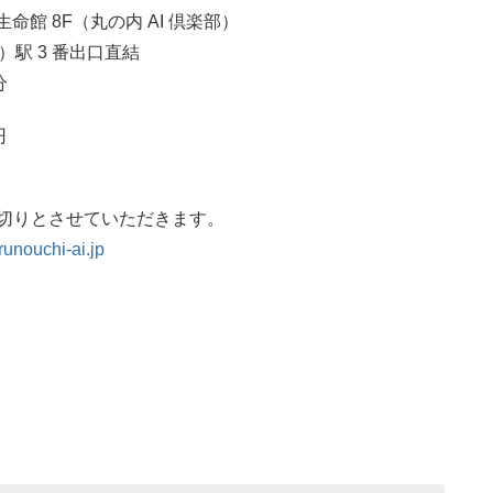
命館 8F（丸の内 AI 倶楽部）
3 番出口直結
分
0円
りとさせていただきます。
unouchi-ai.jp