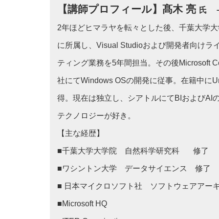
【講師プロフィール】髙木 亮
氏
－R
2年ほどヒマラヤを転々とした後、千葉大学
に所属し、Visual Studioおよび開発
ティング業務を5年間担当。その後Microsoft C
社にてWindows OSの開発に従事。在籍中にUniversity 
得。現在は独立し、シアトルにてBIおよびA
テクノロジーが好き。
【主な経歴】
■千葉大学大学院 自然科学研究科 修了
■ワシントン大学 データサイエンス 修了
■ 日本マイクロソフト社 ソフトウェアアー
■Microsoft HQ