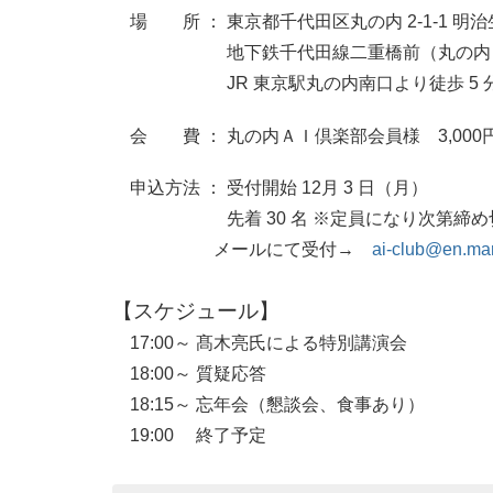
場 所 ： 東京都千代田区丸の内 2-1-1 明治生
地下鉄千代田線二重橋前（丸の内）駅 
JR 東京駅丸の内南口より徒歩 5 
会 費 ： 丸の内ＡＩ倶楽部会員様 3,00
申込方法 ： 受付開始 12月 3 日（月）
先着 30 名 ※定員になり次第締め切
メールにて受付→
ai-club@en.mar
【スケジュール】
17:00～ 髙木亮氏による特別講演会
18:00～ 質疑応答
18:15～ 忘年会（懇談会、食事あり）
19:00 終了予定